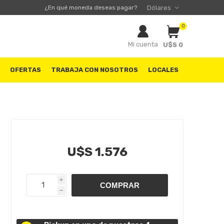
¿En qué moneda deseas pagar?
0
Mi cuenta
U$S 0
S
OFERTAS
TRABAJA CON NOSOTROS
LOCALES
U$S 1.576
i
h