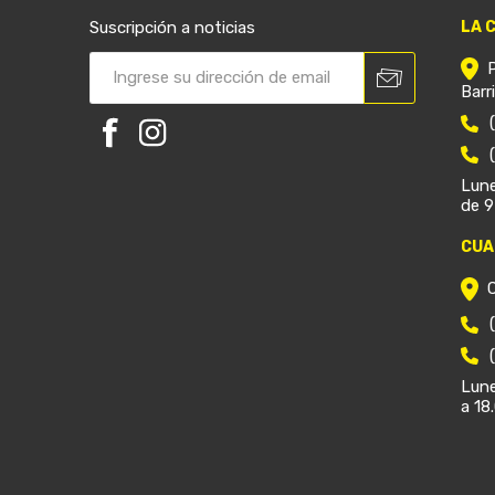
Suscripción a noticias
LA 
Barr
Lune
de 9
CUA
Lune
a 18