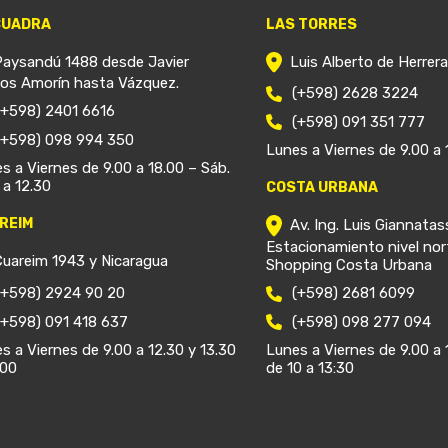
CUADRA
LAS TORRES
Paysandú 1488 desde Javier
Luis Alberto de Herrer
ios Amorín hasta Vázquez.
(+598) 2628 3224
(+598) 2401 6616
(+598) 091 351 777
(+598) 098 994 350
Lunes a Viernes de 9.00 a 
s a Viernes de 9.00 a 18.00 – Sáb.
 a 12.30
COSTA URBANA
REIM
Av. Ing. Luis Giannatas
Estacionamiento nivel nor
Cuareim 1943 y Nicaragua
Shopping Costa Urbana
(+598) 2924 90 20
(+598) 2681 6099
(+598) 091 418 637
(+598) 098 277 094
s a Viernes de 9.00 a 12.30 y 13.30
Lunes a Viernes de 9.00 a 
.00
de 10 a 13:30