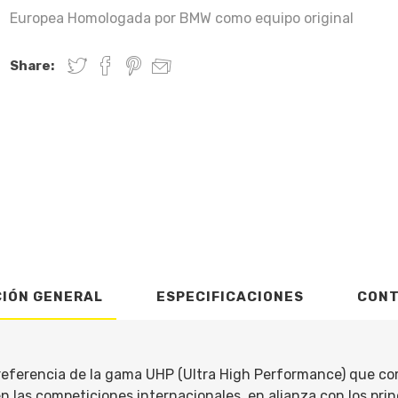
Europea Homologada por BMW como equipo original
Share:
CIÓN GENERAL
ESPECIFICACIONES
CON
referencia de la gama UHP (Ultra High Performance) que co
 en las competiciones internacionales, en alianza con los pri