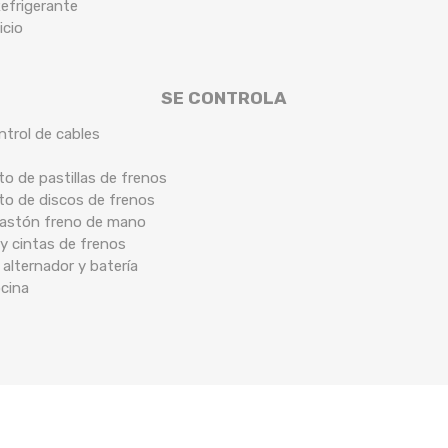
efrigerante
icio
SE CONTROLA
ntrol de cables
o de pastillas de frenos
to de discos de frenos
 bastón freno de mano
y cintas de frenos
 alternador y batería
ocina