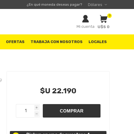
¿En qué moneda deseas pagar?
0
Mi cuenta
U$S 0
S
OFERTAS
TRABAJA CON NOSOTROS
LOCALES
9
$U 22.190
i
h