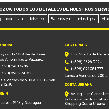
OZCA TODOS LOS DETALLES DE NUESTROS SERVIC
iguadores y tren delantero
Baterías y mecánica ligera
Alin
CUADRA
LAS TORRES
Paysandú 1488 desde Javier
Luis Alberto de Herrer
ios Amorín hasta Vázquez.
(+598) 2628 3224
(+598) 2401 6616
(+598) 091 351 777
(+598) 098 994 350
Lunes a Viernes de 9.00 a 
s a Viernes de 9.00 a 18.00 – Sáb.
 a 12.30
COSTA URBANA
REIM
Av. Ing. Luis Giannatas
Estacionamiento nivel nor
Cuareim 1943 y Nicaragua
Shopping Costa Urbana