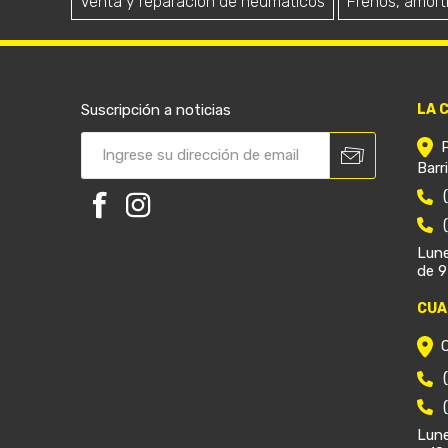
Venta y reparación de neumáticos
Frenos, amort
Suscripción a noticias
LA 
Barr
Lune
de 9
CUA
Lune