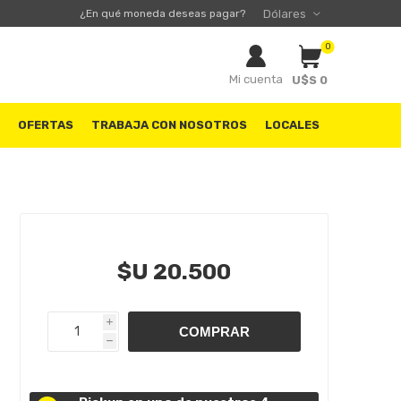
¿En qué moneda deseas pagar?
0
Mi cuenta
U$S 0
S
OFERTAS
TRABAJA CON NOSOTROS
LOCALES
$U 20.500
i
h