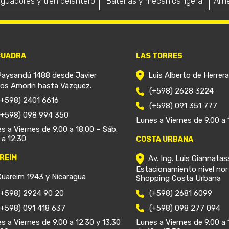
iguadores y tren delantero
Baterías y mecánica ligera
Alin
CUADRA
LAS TORRES
Paysandú 1488 desde Javier
Luis Alberto de Herrer
ios Amorín hasta Vázquez.
(+598) 2628 3224
(+598) 2401 6616
(+598) 091 351 777
(+598) 098 994 350
Lunes a Viernes de 9.00 a 
s a Viernes de 9.00 a 18.00 – Sáb.
 a 12.30
COSTA URBANA
REIM
Av. Ing. Luis Giannatas
Estacionamiento nivel nor
Cuareim 1943 y Nicaragua
Shopping Costa Urbana
(+598) 2924 90 20
(+598) 2681 6099
(+598) 091 418 637
(+598) 098 277 094
s a Viernes de 9.00 a 12.30 y 13.30
Lunes a Viernes de 9.00 a 