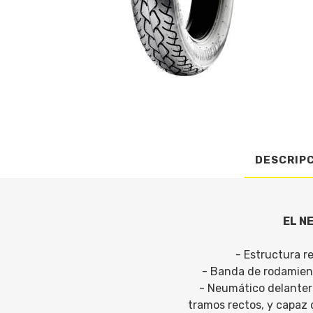
DESCRIP
EL N
- Estructura r
- Banda de rodamient
- Neumático delantero
tramos rectos, y capaz 