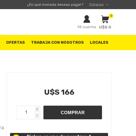
¿En qué moneda deseas pagar?
0
Mi cuenta
U$S 0
S
OFERTAS
TRABAJA CON NOSOTROS
LOCALES
U$S 166
i
h
ra