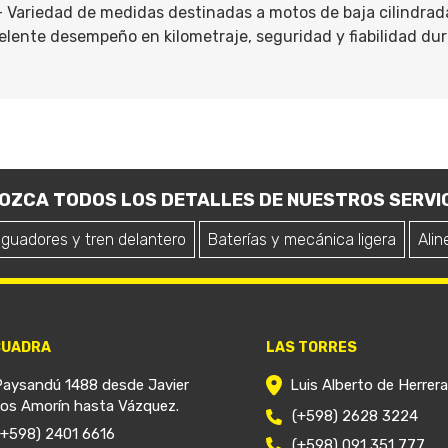
- Variedad de medidas destinadas a motos de baja cilindrad
lente desempeño en kilometraje, seguridad y fiabilidad dura
OZCA TODOS LOS DETALLES DE NUESTROS SERVIC
iguadores y tren delantero
Baterías y mecánica ligera
Alin
CUADRA
LAS TORRES
Paysandú 1488 desde Javier
Luis Alberto de Herrer
ios Amorín hasta Vázquez.
(+598) 2628 3224
(+598) 2401 6616
(+598) 091 351 777