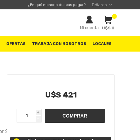
¿En qué moneda deseas pagar?
0
Mi cuenta
U$S 0
S
OFERTAS
TRABAJA CON NOSOTROS
LOCALES
U$S 421
i
h
or 2.0