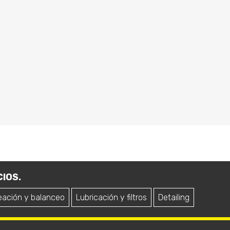
IOS.
eación y balanceo
Lubricación y filtros
Detailing