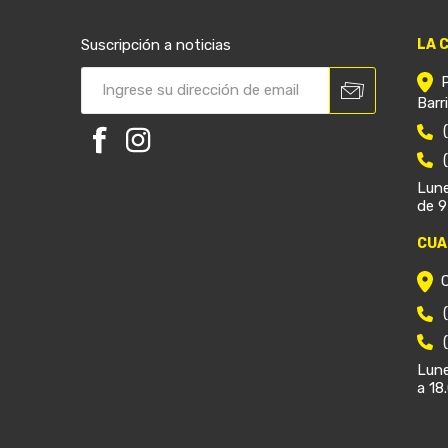
Suscripción a noticias
LA 
Barr
Lune
de 9
CUA
Lune
a 18