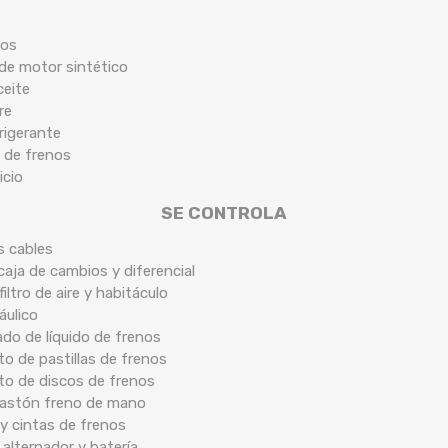
cos
 de motor sintético
ceite
re
frigerante
 de frenos
icio
SE CONTROLA
s cables
caja de cambios y diferencial
filtro de aire y habitáculo
áulico
ado de líquido de frenos
o de pastillas de frenos
to de discos de frenos
 bastón freno de mano
y cintas de frenos
 alternador y batería