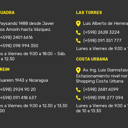
CUADRA
LAS TORRES
Paysandú 1488 desde Javier
Luis Alberto de Herrer
ios Amorín hasta Vázquez.
(+598) 2628 3224
(+598) 2401 6616
(+598) 091 351 777
(+598) 098 994 350
Lunes a Viernes de 9.00 a 
s a Viernes de 9.00 a 18.00 – Sáb.
 a 12.30
COSTA URBANA
REIM
Av. Ing. Luis Giannatas
Estacionamiento nivel nor
Cuareim 1943 y Nicaragua
Shopping Costa Urbana
(+598) 2924 90 20
(+598) 2681 6099
(+598) 091 418 637
(+598) 098 277 094
s a Viernes de 9.00 a 12.30 y 13.30
Lunes a Viernes de 9.00 a 
.00
de 10 a 13:30