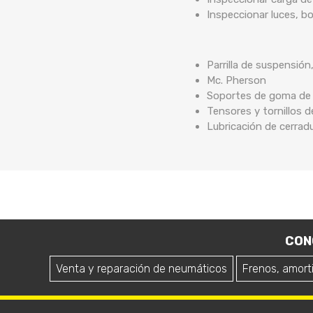
Inspeccionar luces, b
Parrilla de suspensión
Mc. Pherson
Soportes de goma de b
Tensores y tornillos 
Lubricación de cerrad
CON
Venta y reparación de neumáticos
Frenos, amort