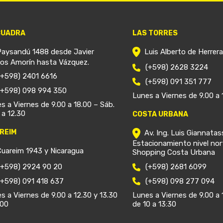
CUADRA
LAS TORRES
Paysandú 1488 desde Javier
Luis Alberto de Herrer
ios Amorín hasta Vázquez.
(+598) 2628 3224
(+598) 2401 6616
(+598) 091 351 777
(+598) 098 994 350
Lunes a Viernes de 9.00 a 
s a Viernes de 9.00 a 18.00 – Sáb.
 a 12.30
COSTA URBANA
REIM
Av. Ing. Luis Giannatas
Estacionamiento nivel nor
Cuareim 1943 y Nicaragua
Shopping Costa Urbana
(+598) 2924 90 20
(+598) 2681 6099
(+598) 091 418 637
(+598) 098 277 094
s a Viernes de 9.00 a 12.30 y 13.30
Lunes a Viernes de 9.00 a 
.00
de 10 a 13:30