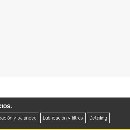
IOS.
eación y balanceo
Lubricación y filtros
Detailing