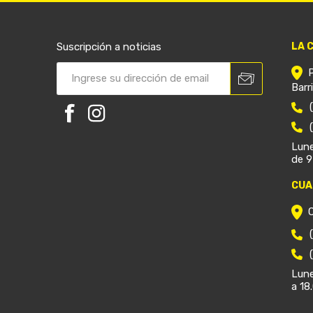
Suscripción a noticias
LA 
Barr
Lune
de 9
CUA
Lune
a 18