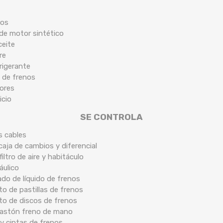
cos
 de motor sintético
ceite
re
frigerante
 de frenos
tores
icio
SE CONTROLA
s cables
caja de cambios y diferencial
filtro de aire y habitáculo
áulico
ado de líquido de frenos
o de pastillas de frenos
to de discos de frenos
 bastón freno de mano
y cintas de frenos