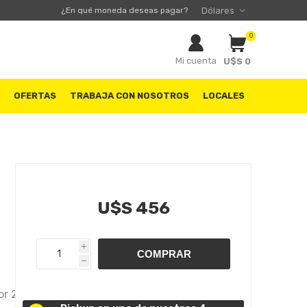
¿En qué moneda deseas pagar?
0
Mi cuenta
U$S 0
S
OFERTAS
TRABAJA CON NOSOTROS
LOCALES
U$S 456
i
h
or 2.0