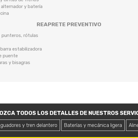
 alternador y batería
ocina
REAPRETE PREVENTIVO
, punteros, rótulas
arra estabilizadora
de puente
uras y bisagras
OZCA TODOS LOS DETALLES DE NUESTROS SERVIC
iguadores y tren delantero
Baterías y mecánica ligera
Alin