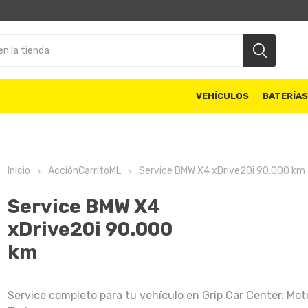
VEHÍCULOS
BATERÍA
Inicio
AcciónCarritoML
Service BMW X4 xDrive20i 90.000 km
Service BMW X4
xDrive20i 90.000
km
Service completo para tu vehículo en Grip Car Center. Mot