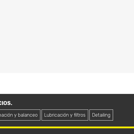
IOS.
eación y balanceo
Lubricación y filtros
Detailing