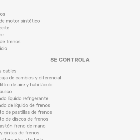
cos
 de motor sintético
ceite
re
 de frenos
icio
SE CONTROLA
s cables
caja de cambios y diferencial
filtro de aire y habitáculo
áulico
ado líquido refrigerante
ado de líquido de frenos
o de pastillas de frenos
to de discos de frenos
 bastón freno de mano
y cintas de frenos
 alternador y batería