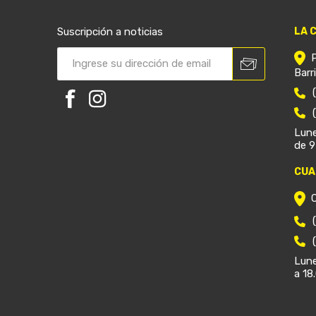
Suscripción a noticias
LA 
Barr
Lune
de 9
CUA
Lune
a 18