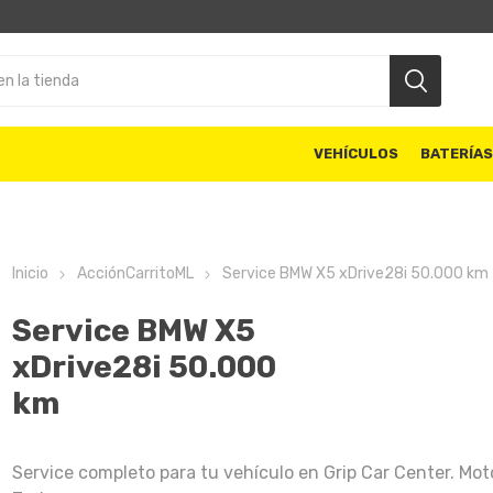
VEHÍCULOS
BATERÍA
Inicio
AcciónCarritoML
Service BMW X5 xDrive28i 50.000 km
Service BMW X5
xDrive28i 50.000
km
Service completo para tu vehículo en Grip Car Center. Mot