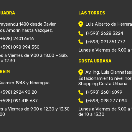
CUADRA
LAS TORRES
Paysandú 1488 desde Javier
Luis Alberto de Herrer
ios Amorín hasta Vázquez.
(+598) 2628 3224
(+598) 2401 6616
(+598) 091 351 777
(+598) 098 994 350
Lunes a Viernes de 9.00 a 
s a Viernes de 9.00 a 18.00 – Sáb.
 a 12.30
COSTA URBANA
REIM
Av. Ing. Luis Giannatas
Estacionamiento nivel nor
Cuareim 1943 y Nicaragua
Shopping Costa Urbana
(+598) 2924 90 20
(+598) 2681 6099
(+598) 091 418 637
(+598) 098 277 094
s a Viernes de 9.00 a 12.30 y 13.30
Lunes a Viernes de 9.00 a 
.00
de 10 a 13:30