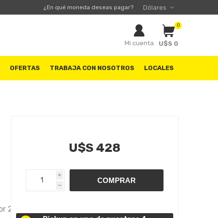
¿En qué moneda deseas pagar?
0
Mi cuenta
U$S 0
S
OFERTAS
TRABAJA CON NOSOTROS
LOCALES
U$S 428
i
h
or 2.0