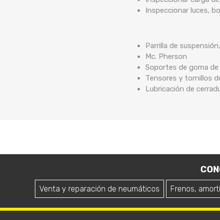
Inspeccionar luces, b
Parrilla de suspensión
Mc. Pherson
Soportes de goma de b
Tensores y tornillos 
Lubricación de cerrad
CON
Venta y reparación de neumáticos
Frenos, amort