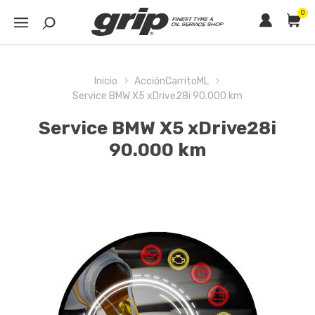
0
Inicio
AcciónCarritoML
Service BMW X5 xDrive28i 90.000 km
Service BMW X5 xDrive28i
90.000 km