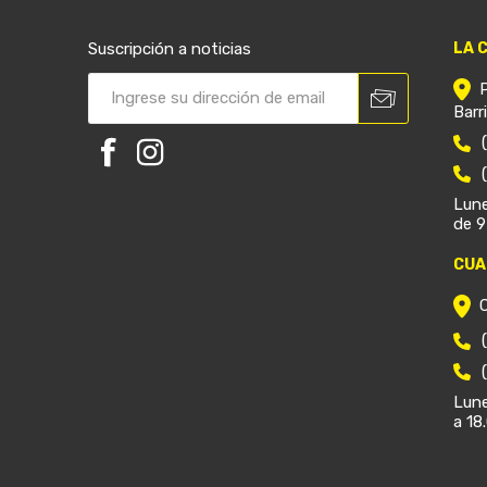
Suscripción a noticias
LA 
Barr
Lune
de 9
CUA
Lune
a 18