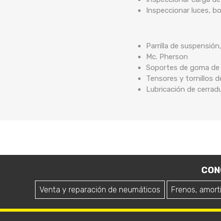
Inspeccionar luces, b
Parrilla de suspensión
Mc. Pherson
Soportes de goma de b
Tensores y tornillos 
Lubricación de cerrad
CON
Venta y reparación de neumáticos
Frenos, amort