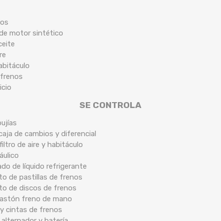
cos
 de motor sintético
ceite
re
habitáculo
 frenos
icio
SE CONTROLA
ujías
caja de cambios y diferencial
filtro de aire y habitáculo
áulico
ado de líquido refrigerante
o de pastillas de frenos
to de discos de frenos
 bastón freno de mano
y cintas de frenos
 alternador y batería