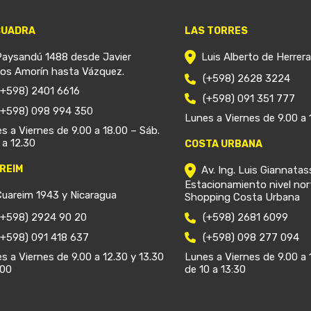
CUADRA
LAS TORRES
Paysandú 1488 desde Javier
Luis Alberto de Herrer
ios Amorín hasta Vázquez.
(+598) 2628 3224
(+598) 2401 6616
(+598) 091 351 777
(+598) 098 994 350
Lunes a Viernes de 9.00 a 
s a Viernes de 9.00 a 18.00 – Sáb.
 a 12.30
COSTA URBANA
REIM
Av. Ing. Luis Giannatas
Estacionamiento nivel nor
Cuareim 1943 y Nicaragua
Shopping Costa Urbana
(+598) 2924 90 20
(+598) 2681 6099
(+598) 091 418 637
(+598) 098 277 094
s a Viernes de 9.00 a 12.30 y 13.30
Lunes a Viernes de 9.00 a 
.00
de 10 a 13:30