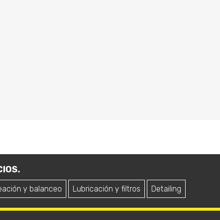
IOS.
eación y balanceo
Lubricación y filtros
Detailing