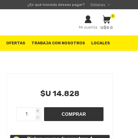
¿En qué moneda deseas pagar?
0
Mi cuenta
U$S 0
S
OFERTAS
TRABAJA CON NOSOTROS
LOCALES
$U 14.828
i
h