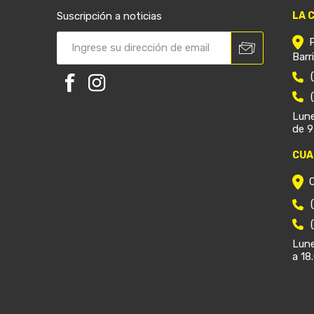
Suscripción a noticias
LA 
Barr
Lune
de 9
CUA
Lune
a 18