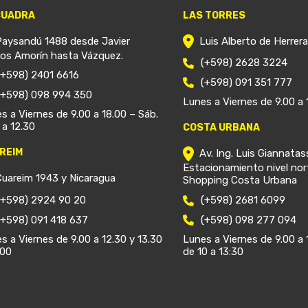
CUADRA
LAS TORRES
Paysandú 1488 desde Javier
Luis Alberto de Herrer
ios Amorín hasta Vázquez.
(+598) 2628 3224
(+598) 2401 6616
(+598) 091 351 777
(+598) 098 994 350
Lunes a Viernes de 9.00 a 
s a Viernes de 9.00 a 18.00 – Sáb.
 a 12.30
COSTA URBANA
REIM
Av. Ing. Luis Giannatas
Estacionamiento nivel nor
Cuareim 1943 y Nicaragua
Shopping Costa Urbana
(+598) 2924 90 20
(+598) 2681 6099
(+598) 091 418 637
(+598) 098 277 094
s a Viernes de 9.00 a 12.30 y 13.30
Lunes a Viernes de 9.00 a 
.00
de 10 a 13:30