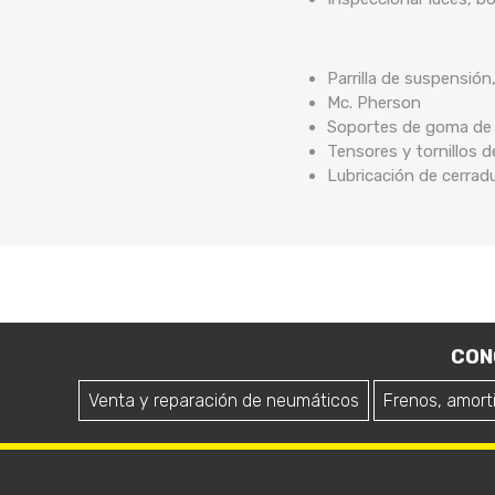
Parrilla de suspensión
Mc. Pherson
Soportes de goma de b
Tensores y tornillos 
Lubricación de cerrad
CON
Venta y reparación de neumáticos
Frenos, amort