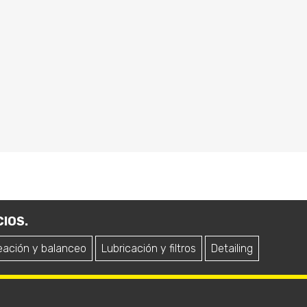
IOS.
eación y balanceo
Lubricación y filtros
Detailing