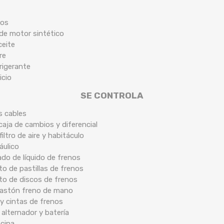
cos
 de motor sintético
ceite
re
frigerante
icio
SE CONTROLA
s cables
caja de cambios y diferencial
filtro de aire y habitáculo
áulico
ado de líquido de frenos
o de pastillas de frenos
to de discos de frenos
 bastón freno de mano
y cintas de frenos
 alternador y batería
ocina