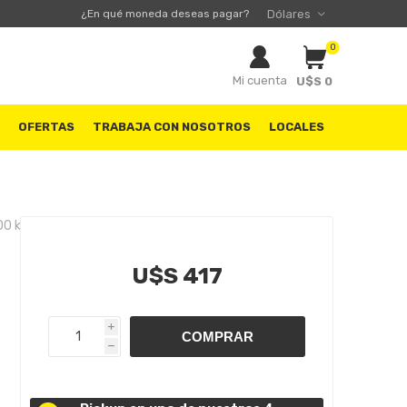
¿En qué moneda deseas pagar?
0
Mi cuenta
U$S 0
S
OFERTAS
TRABAJA CON NOSOTROS
LOCALES
00 km
U$S 417
i
h