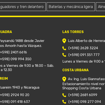
iguadores y tren delantero
Baterías y mecánica ligera
Alin
CUADRA
LAS TORRES
Paysandú 1488 desde Javier
Luis Alberto de Herrer
ios Amorín hasta Vázquez.
(+598) 2628 3224
(+598) 2401 6616
(+598) 091 351 777
(+598) 098 994 350
Lunes a Viernes de 9.00 a 
s a Viernes de 9.00 a 18.00 – Sáb.
 a 12.30
COSTA URBANA
REIM
Av. Ing. Luis Giannatas
Estacionamiento nivel nor
Cuareim 1943 y Nicaragua
Shopping Costa Urbana
(+598) 2924 90 20
(+598) 2681 6099
(+598) 091 418 637
(+598) 098 277 094