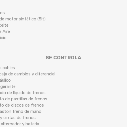
cos
de motor sintético (5lt)
ceite
e Aire
icio
SE CONTROLA
s cables
caja de cambios y diferencial
áulico
rigerante
ado de líquido de frenos
o de pastillas de frenos
to de discos de frenos
 bastón freno de mano
y cintas de frenos
 alternador y batería