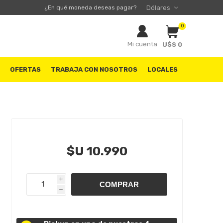
¿En qué moneda deseas pagar?
0
Mi cuenta
U$S 0
S
OFERTAS
TRABAJA CON NOSOTROS
LOCALES
$U 10.990
i
h