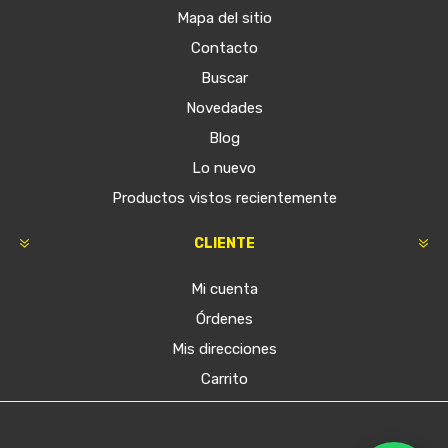
VOLKSWAGEN GOL G1 -
VOLKSWAGEN FOX
FRENOS TRASEROS
FRENOS DELANTEROS -
CINTAS,CAMPANAS Y
DISCOS Y PASTILLAS
CILINDRO
$U 10.870
$U 10.850
VOLKSWAGEN BORA
VOLKSWAGEN BORA 2.0
TURBO 1.8 FRENOS JGO
FRENOS JGO DISCOS Y
DISCOS Y PASTILLAS
PASTILLAS Tras