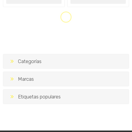
VOLKSWAGEN GOL G5 -
VOLKSWAGEN GOL G4
FRENOS TRASEROS
FRENOS RECAMBIO DE
CINTAS,CAMPANAS Y
DISCOS Y PASTILLAS
CILINDRO
$U 9.870
$U 10.850