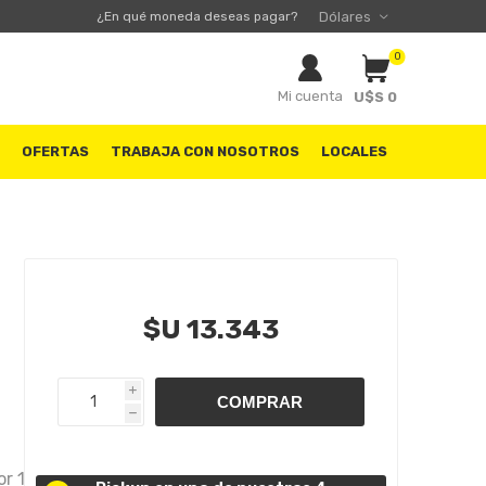
¿En qué moneda deseas pagar?
0
Mi cuenta
U$S 0
S
OFERTAS
TRABAJA CON NOSOTROS
LOCALES
$U 13.343
i
h
r 1.5