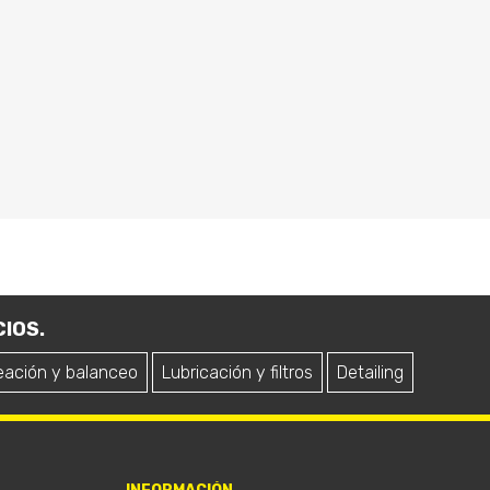
IOS.
eación y balanceo
Lubricación y filtros
Detailing