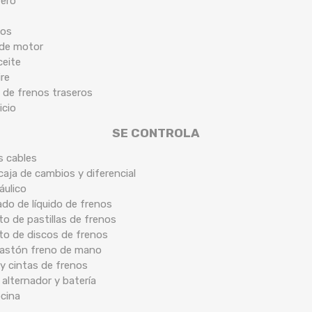
tero
cos
 de motor
ceite
ire
 de frenos traseros
icio
SE CONTROLA
s cables
caja de cambios y diferencial
áulico
ado de líquido de frenos
o de pastillas de frenos
to de discos de frenos
 bastón freno de mano
y cintas de frenos
 alternador y batería
ocina