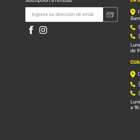
Suscripción a noticias
LA 
Barr
Lune
de 9
CUA
Lune
a 18