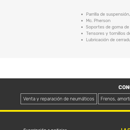
Parrilla de suspensión
Mc. Pherson
Soportes de goma de b
Tensores y tornillos 
Lubricación de cerrad
CON
Venta y reparación de neumáticos
Frenos, amort