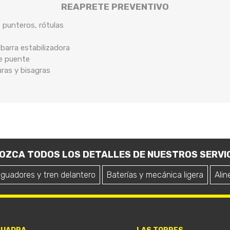
REAPRETE PREVENTIVO
, punteros, rótulas
arra estabilizadora
de puente
uras y bisagras
OZCA TODOS LOS DETALLES DE NUESTROS SERVIC
iguadores y tren delantero
Baterías y mecánica ligera
Alin