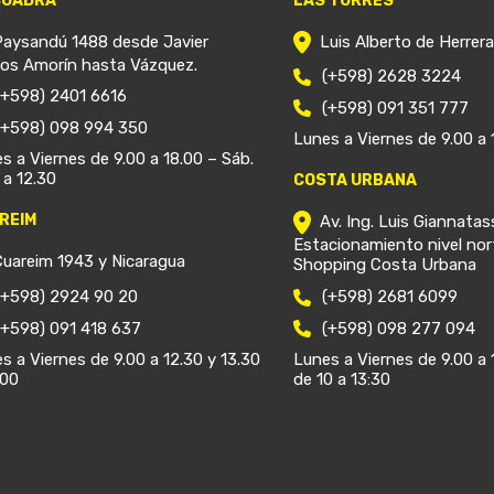
CUADRA
LAS TORRES
Paysandú 1488 desde Javier
Luis Alberto de Herrer
ios Amorín hasta Vázquez.
(+598) 2628 3224
(+598) 2401 6616
(+598) 091 351 777
(+598) 098 994 350
Lunes a Viernes de 9.00 a 
s a Viernes de 9.00 a 18.00 – Sáb.
 a 12.30
COSTA URBANA
REIM
Av. Ing. Luis Giannatas
Estacionamiento nivel nor
Cuareim 1943 y Nicaragua
Shopping Costa Urbana
(+598) 2924 90 20
(+598) 2681 6099
(+598) 091 418 637
(+598) 098 277 094
s a Viernes de 9.00 a 12.30 y 13.30
Lunes a Viernes de 9.00 a 
.00
de 10 a 13:30