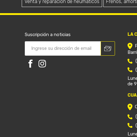
Venta y reparación de neumáticos
Frenos, amort
Suscripción a noticias
LA 
Barr
Lune
de 9
CUA
Lune