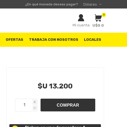
¿En qué moneda deseas pagar?
0
Mi cuenta
U$S 0
S
OFERTAS
TRABAJA CON NOSOTROS
LOCALES
$U 13.200
i
h