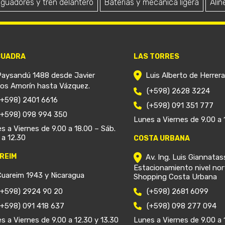
iguadores y tren delantero
Baterías y mecánica ligera
Alin
CUADRA
LAS TORRES
Paysandú 1488 desde Javier
Luis Alberto de Herrer
ios Amorín hasta Vázquez.
(+598) 2628 3224
(+598) 2401 6616
(+598) 091 351 777
(+598) 098 994 350
Lunes a Viernes de 9.00 a 
s a Viernes de 9.00 a 18.00 – Sáb.
 a 12.30
COSTA URBANA
REIM
Av. Ing. Luis Giannatas
Estacionamiento nivel nor
Cuareim 1943 y Nicaragua
Shopping Costa Urbana
(+598) 2924 90 20
(+598) 2681 6099
(+598) 091 418 637
(+598) 098 277 094
s a Viernes de 9.00 a 12.30 y 13.30
Lunes a Viernes de 9.00 a 