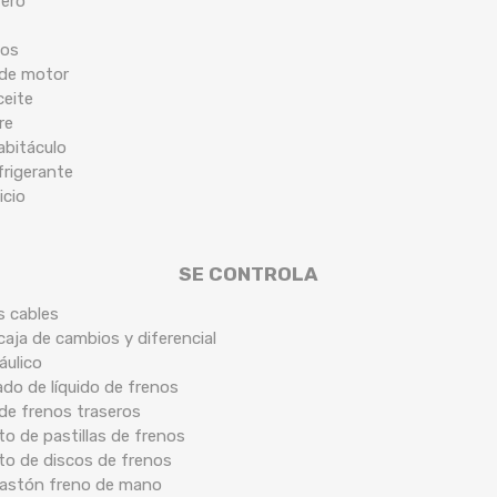
tero
cos
 de motor
ceite
re
habitáculo
frigerante
icio
SE CONTROLA
s cables
caja de cambios y diferencial
áulico
ado de líquido de frenos
 de frenos traseros
o de pastillas de frenos
to de discos de frenos
 bastón freno de mano