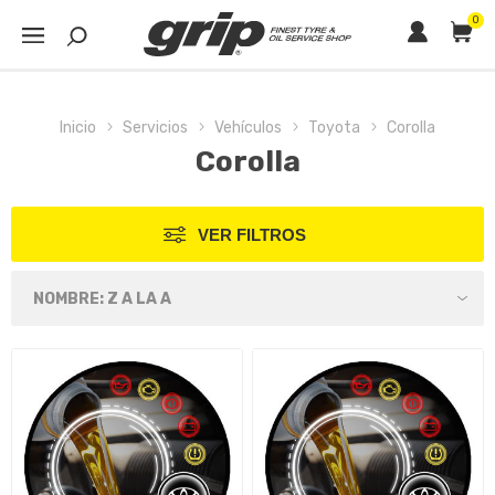
0
Inicio
Servicios
Vehículos
Toyota
Corolla
Corolla
VER FILTROS