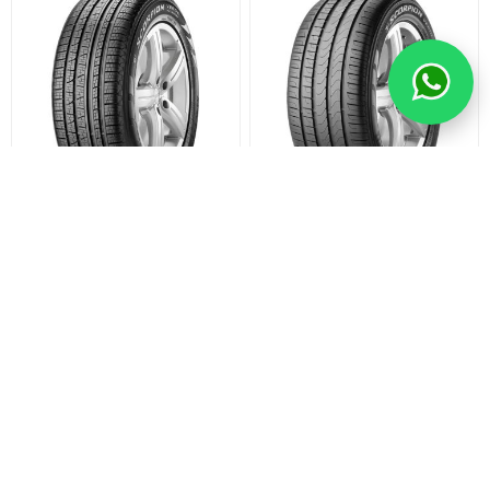
CUBIERTA PIRELLI
CUBIERTA PIRELLI
235/55 VR18 SCORPION
235/55 VR17 SCORPION
VERDE A/S XL KS
VERDE
U$S 316
U$S 320