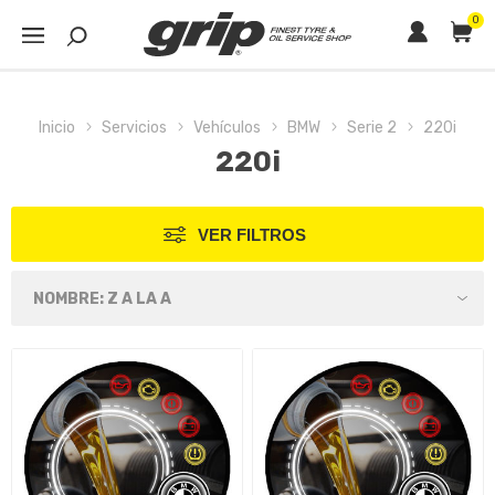
0
Inicio
Servicios
Vehículos
BMW
Serie 2
220i
220i
VER FILTROS