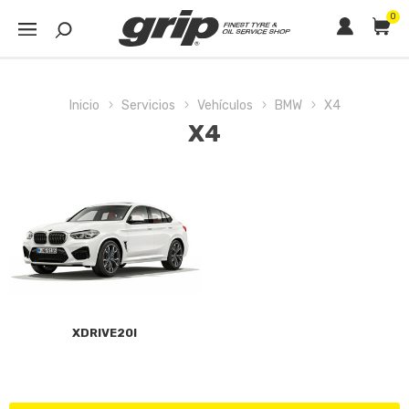
0
Inicio
Servicios
Vehículos
BMW
X4
X4
XDRIVE20I