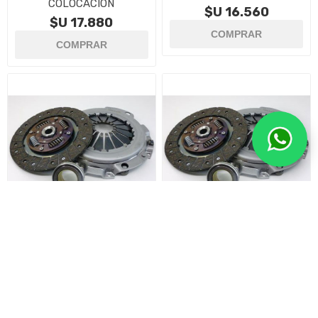
COLOCACIÓN
$U 16.560
$U 17.880
KIT DE EMBRAGUE
KIT DE EMBRAGUE
CITROEN BERLINGO
CITROEN AIRCROSS C/
COLOCACIÓN
$U 23.160
$U 23.280