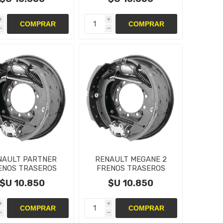
CILINDRO
CILINDRO
i
i
h
h
NAULT PARTNER
RENAULT MEGANE 2
ENOS TRASEROS
FRENOS TRASEROS
TAS,CAMPANAS Y
CINTAS,CAMPANAS Y
$U 10.850
$U 10.850
CILINDRO
CILINDRO
i
i
h
h