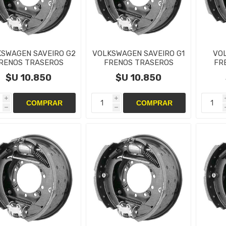
SWAGEN SAVEIRO G2
VOLKSWAGEN SAVEIRO G1
VO
RENOS TRASEROS
FRENOS TRASEROS
FR
NTAS,CAMPANAS Y
CINTAS,CAMPANAS Y
CIN
$U 10.850
$U 10.850
CILINDRO
CILINDRO
i
i
h
h