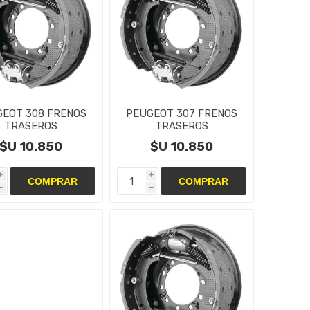
EOT 308 FRENOS
PEUGEOT 307 FRENOS
TRASEROS
TRASEROS
TAS,CAMPANAS Y
CINTAS,CAMPANAS Y
$U 10.850
$U 10.850
CILINDRO
CILINDRO
i
i
h
h