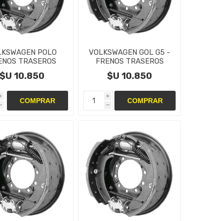
LKSWAGEN POLO
VOLKSWAGEN GOL G5 -
ENOS TRASEROS
FRENOS TRASEROS
TAS,CAMPANAS Y
CINTAS,CAMPANAS Y
$U 10.850
$U 10.850
CILINDRO
CILINDRO
i
i
h
h