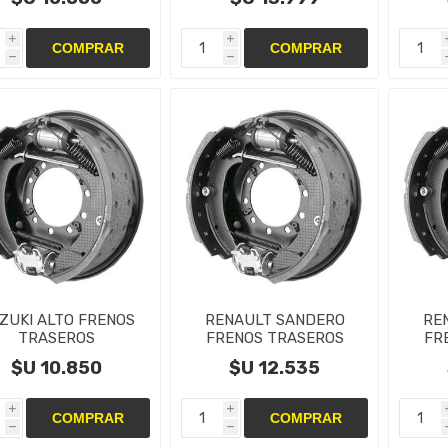
CILINDRO
CILINDROS
i
i
h
h
ZUKI ALTO FRENOS
RENAULT SANDERO
RE
TRASEROS
FRENOS TRASEROS
FR
NTAS,CAMPANAS Y
CINTAS,CAMPANAS Y
CIN
$U 10.850
$U 12.535
CILINDRO
CILINDRO
i
i
h
h