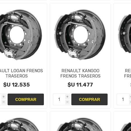
AULT LOGAN FRENOS
RENAULT KANGOO
RE
TRASEROS
FRENOS TRASEROS
FR
NTAS,CAMPANAS Y
CINTAS,CAMPANAS Y
CIN
$U 12.535
$U 11.477
CILINDRO
CILINDRO
i
i
h
h