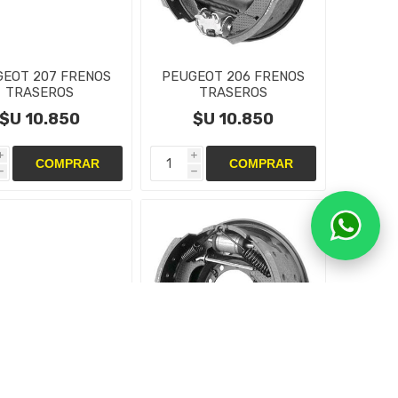
EOT 207 FRENOS
PEUGEOT 206 FRENOS
TRASEROS
TRASEROS
TAS,CAMPANAS Y
CINTAS,CAMPANAS Y
$U 10.850
$U 10.850
CILINDRO
CILINDRO
i
i
h
h