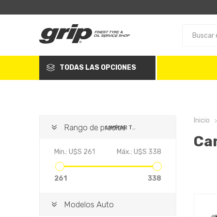
TODAS LAS OPCIONES
Inicio
Rango de precios
LIMPIAR TODO
Ca
Min.:
U$S 261
Máx.:
U$S 338
261
338
Modelos Auto