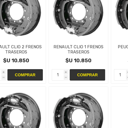
AULT CLIO 2 FRENOS
RENAULT CLIO 1 FRENOS
PEUG
TRASEROS
TRASEROS
NTAS,CAMPANAS Y
CINTAS,CAMPANAS Y
CIN
$U 10.850
$U 10.850
CILINDRO
CILINDRO
i
i
h
h