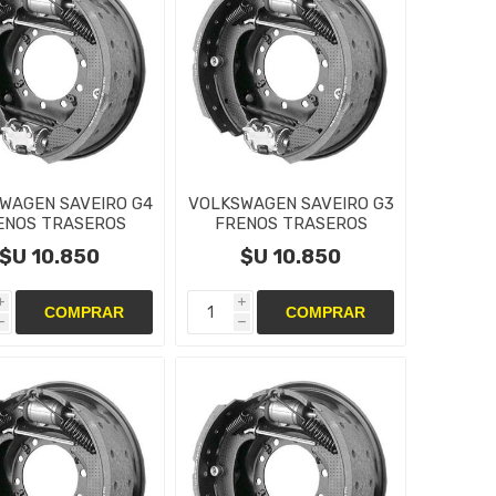
WAGEN SAVEIRO G4
VOLKSWAGEN SAVEIRO G3
ENOS TRASEROS
FRENOS TRASEROS
TAS,CAMPANAS Y
CINTAS,CAMPANAS Y
$U 10.850
$U 10.850
CILINDRO
CILINDRO
i
i
h
h