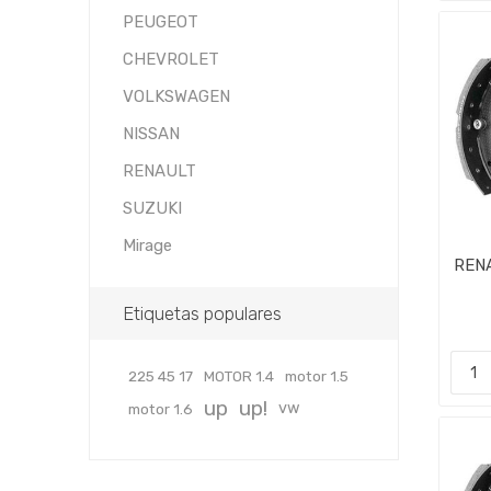
PEUGEOT
CHEVROLET
VOLKSWAGEN
NISSAN
RENAULT
SUZUKI
Mirage
REN
CI
Etiquetas populares
225 45 17
MOTOR 1.4
motor 1.5
up
up!
vw
motor 1.6