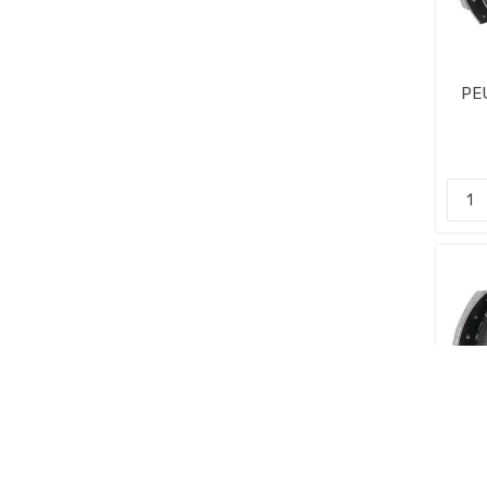
PE
CI