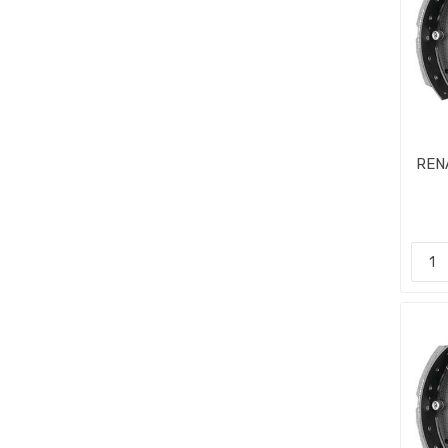
REN
CI