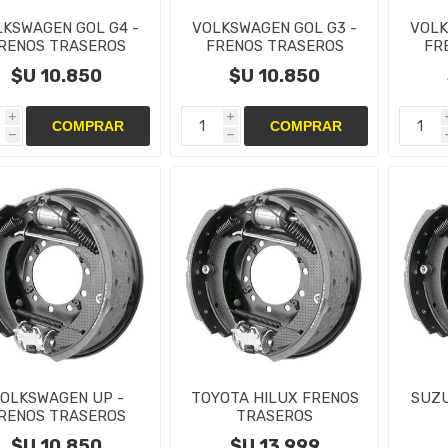
LKSWAGEN GOL G4 -
VOLKSWAGEN GOL G3 -
VOLK
RENOS TRASEROS
FRENOS TRASEROS
FR
NTAS,CAMPANAS Y
CINTAS,CAMPANAS Y
CIN
$U 10.850
$U 10.850
CILINDRO
CILINDRO
i
i
h
h
OLKSWAGEN UP -
TOYOTA HILUX FRENOS
SUZU
RENOS TRASEROS
TRASEROS
NTAS,CAMPANAS Y
CINTAS,CAMPANAS Y
CIN
$U 10.850
$U 13.999