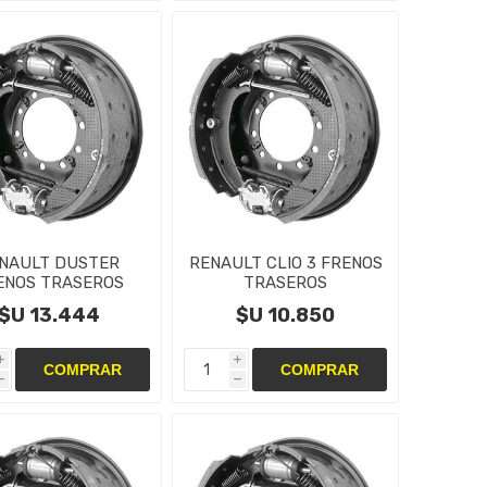
NAULT DUSTER
RENAULT CLIO 3 FRENOS
ENOS TRASEROS
TRASEROS
TAS,CAMPANAS Y
CINTAS,CAMPANAS Y
$U 13.444
$U 10.850
CILINDRO
CILINDRO
i
i
h
h