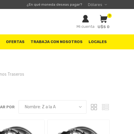
¿En qué moneda deseas pagar?
0
Mi cuenta
U$S 0
S
OFERTAS
TRABAJA CON NOSOTROS
LOCALES
nos Traseros
AR POR