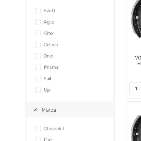
Swift
Agile
Alto
Celerio
Onix
VO
F
Prisma
CI
Sail
Up
Marca
Chevrolet
Fiat