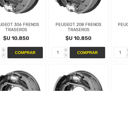
UGEOT 306 FRENOS
PEUGEOT 208 FRENOS
PEUG
TRASEROS
TRASEROS
NTAS,CAMPANAS Y
CINTAS,CAMPANAS Y
CIN
$U 10.850
$U 10.850
CILINDRO
CILINDRO
i
i
h
h