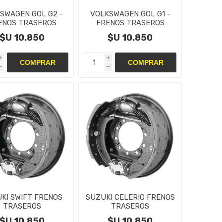
SWAGEN GOL G2 -
VOLKSWAGEN GOL G1 -
ENOS TRASEROS
FRENOS TRASEROS
TAS,CAMPANAS Y
CINTAS,CAMPANAS Y
$U 10.850
$U 10.850
CILINDRO
CILINDRO
i
i
h
h
KI SWIFT FRENOS
SUZUKI CELERIO FRENOS
TRASEROS
TRASEROS
TAS,CAMPANAS Y
CINTAS,CAMPANAS Y
$U 10.850
$U 10.850