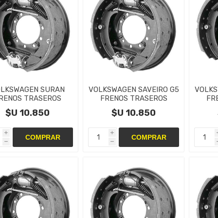
LKSWAGEN SURAN
VOLKSWAGEN SAVEIRO G5
VOLKS
RENOS TRASEROS
FRENOS TRASEROS
FR
NTAS,CAMPANAS Y
CINTAS,CAMPANAS Y
CIN
$U 10.850
$U 10.850
CILINDRO
CILINDRO
i
i
h
h