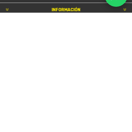
INFORMACIÓN
Nosotros
Condiciones de uso
Mapa del sitio
Contacto
Buscar
Novedades
Blog
Lo nuevo
Productos vistos recientemente
CLIENTE
Mi cuenta
Órdenes