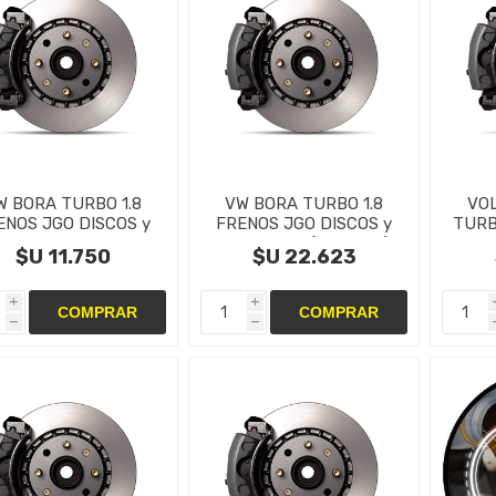
W BORA TURBO 1.8
VW BORA TURBO 1.8
VO
ENOS JGO DISCOS y
FRENOS JGO DISCOS y
TURB
STILLAS TRASERAS
PASTILLAS (del y tras)
DIS
$U 11.750
$U 22.623
i
i
h
h