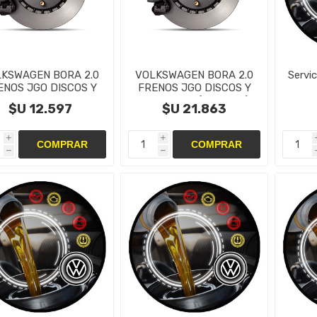
KSWAGEN BORA 2.0
VOLKSWAGEN BORA 2.0
Servi
ENOS JGO DISCOS Y
FRENOS JGO DISCOS Y
PASTILLAS Del
PASTILLAS (del y tras)
$U 12.597
$U 21.863
i
i
h
h