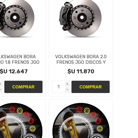
LKSWAGEN BORA
VOLKSWAGEN BORA 2.0
O 1.8 FRENOS JGO
FRENOS JGO DISCOS Y
COS Y PASTILLAS
PASTILLAS Tras
$U 12.647
$U 11.870
i
i
h
h