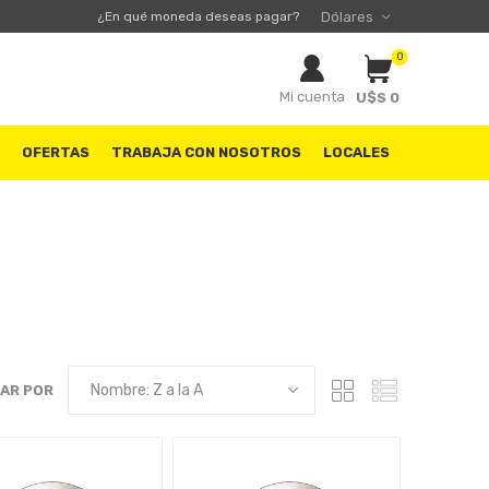
¿En qué moneda deseas pagar?
0
Mi cuenta
U$S 0
S
OFERTAS
TRABAJA CON NOSOTROS
LOCALES
AR POR