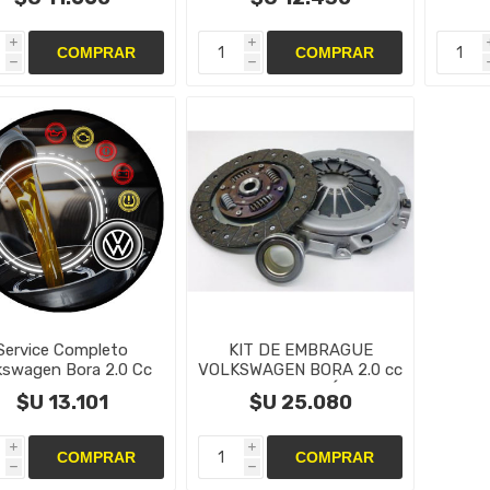
i
i
h
h
Service Completo
KIT DE EMBRAGUE
KIT
kswagen Bora 2.0 Cc
VOLKSWAGEN BORA 2.0 cc
C
COLOCACIÓN
VOLKS
$U 13.101
$U 25.080
i
i
h
h