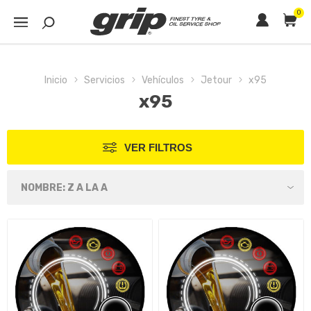
0
Inicio
Servicios
Vehículos
Jetour
x95
x95
VER FILTROS