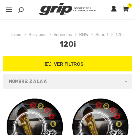
0
Inicio
Servicios
Vehículos
BMW
Serie 1
120i
120i
VER FILTROS