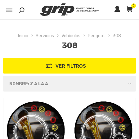
0
Inicio
Servicios
Vehículos
Peugeot
308
308
VER FILTROS