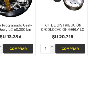
e Programado Geely
KIT DE DISTRIBUCIÓN
Geely LC 60.000 km
C/COLOCACIÓN GEELY LC
CROSS
$U 13.396
$U 20.715
i
i
h
h