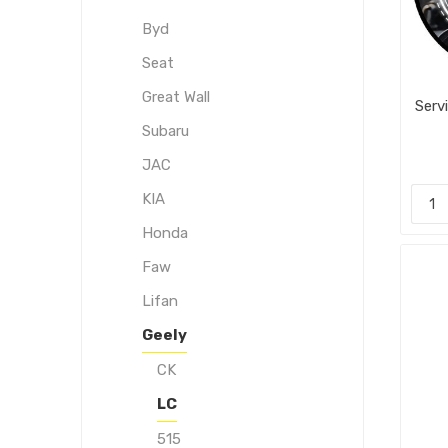
Byd
Seat
Great Wall
Serv
Subaru
JAC
KIA
Honda
Faw
Lifan
Geely
CK
LC
515