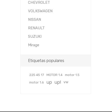
CHEVROLET
VOLKSWAGEN
NISSAN
RENAULT
SUZUKI
Mirage
Etiquetas populares
225 45 17
MOTOR 1.4
motor 1.5
up
up!
vw
motor 1.6