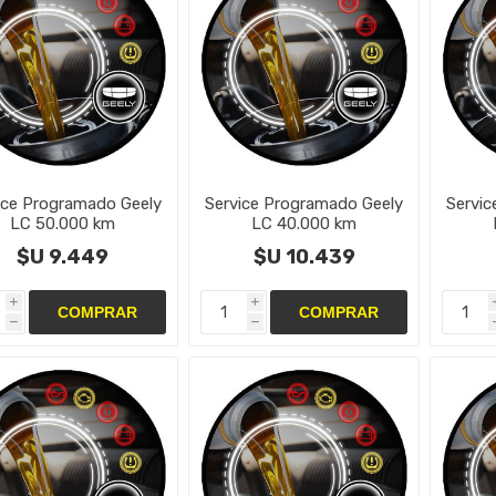
ice Programado Geely
Service Programado Geely
Servic
LC 50.000 km
LC 40.000 km
$U 9.449
$U 10.439
i
i
h
h