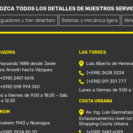
OZCA TODOS LOS DETALLES DE NUESTROS SERVIC
iguadores y tren delantero
Baterías y mecánica ligera
Alin
CUADRA
LAS TORRES
Paysandú 1488 desde Javier
Luis Alberto de Herrer
ios Amorín hasta Vázquez.
(+598) 2628 3224
(+598) 2401 6616
(+598) 091 351 777
(+598) 098 994 350
Lunes a Viernes de 9.00 a 
s a Viernes de 9.00 a 18.00 – Sáb.
 a 12.30
COSTA URBANA
REIM
Av. Ing. Luis Giannatas
Estacionamiento nivel nor
Cuareim 1943 y Nicaragua
Shopping Costa Urbana
(+598) 2924 90 20
(+598) 2681 6099