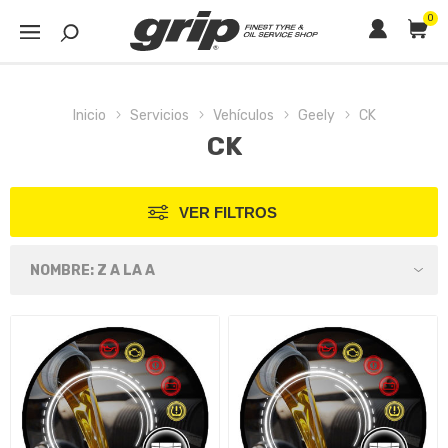
0
Inicio
Servicios
Vehículos
Geely
CK
CK
VER FILTROS