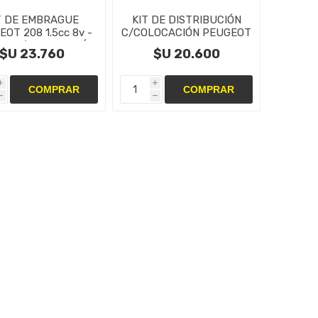
T DE EMBRAGUE
KIT DE DISTRIBUCIÓN
OT 208 1.5cc 8v -
C/COLOCACIÓN PEUGEOT
 16v C/ COLOCACIÓN
208 1.5 cc
$U 23.760
$U 20.600
i
i
h
h