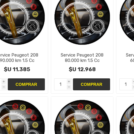
ervice Peugeot 208
Service Peugeot 208
Ser
90.000 km 1.5 Cc
80.000 km 1.5 Cc
6
$U 11.385
$U 12.968
i
i
h
h