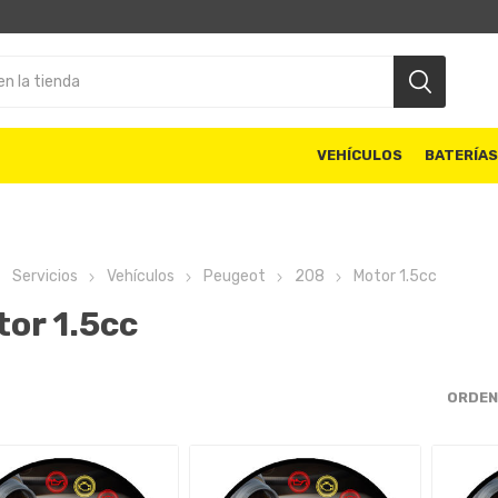
VEHÍCULOS
BATERÍA
Servicios
Vehículos
Peugeot
208
Motor 1.5cc
or 1.5cc
ORDEN