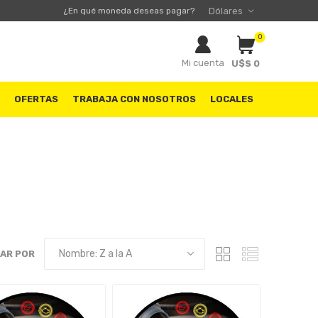
¿En qué moneda deseas pagar?
0
Mi cuenta
U$S 0
S
OFERTAS
TRABAJA CON NOSOTROS
LOCALES
AR POR