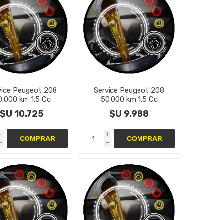
vice Peugeot 208
Service Peugeot 208
0.000 km 1.5 Cc
50.000 km 1.5 Cc
$U 10.725
$U 9.988
i
i
h
h