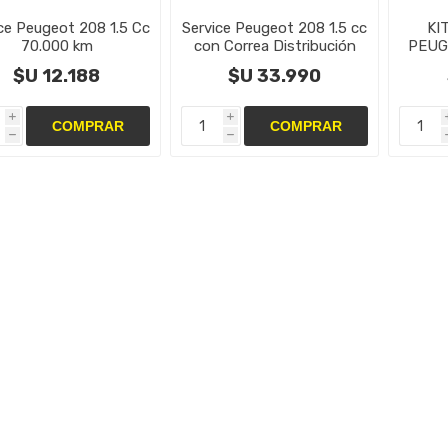
ce Peugeot 208 1.5 Cc
Service Peugeot 208 1.5 cc
KI
70.000 km
con Correa Distribución
PEUGE
1.6cc
$U 12.188
$U 33.990
i
i
h
h