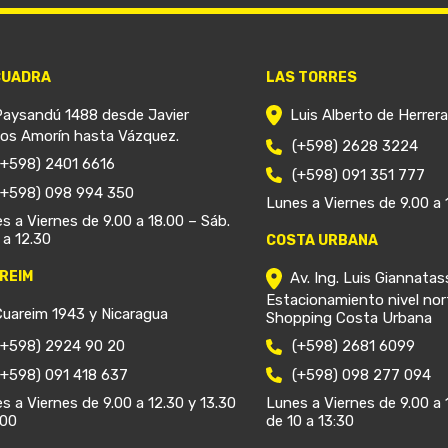
CUADRA
LAS TORRES
Paysandú 1488 desde Javier
Luis Alberto de Herrer
ios Amorín hasta Vázquez.
(+598) 2628 3224
(+598) 2401 6616
(+598) 091 351 777
(+598) 098 994 350
Lunes a Viernes de 9.00 a 
s a Viernes de 9.00 a 18.00 – Sáb.
 a 12.30
COSTA URBANA
REIM
Av. Ing. Luis Giannatas
Estacionamiento nivel nor
Cuareim 1943 y Nicaragua
Shopping Costa Urbana
(+598) 2924 90 20
(+598) 2681 6099
(+598) 091 418 637
(+598) 098 277 094
s a Viernes de 9.00 a 12.30 y 13.30
Lunes a Viernes de 9.00 a 
.00
de 10 a 13:30