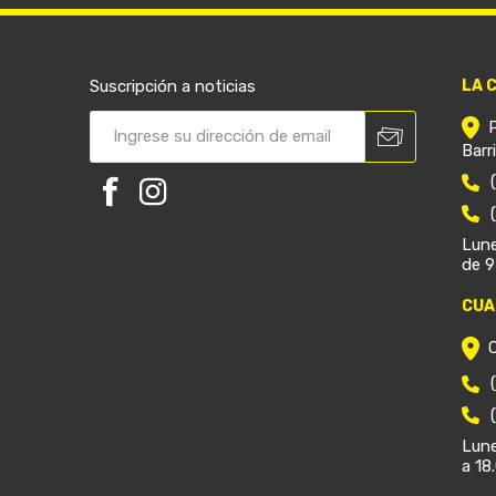
Suscripción a noticias
LA 
Barr
Lune
de 9
CUA
Lune
a 18