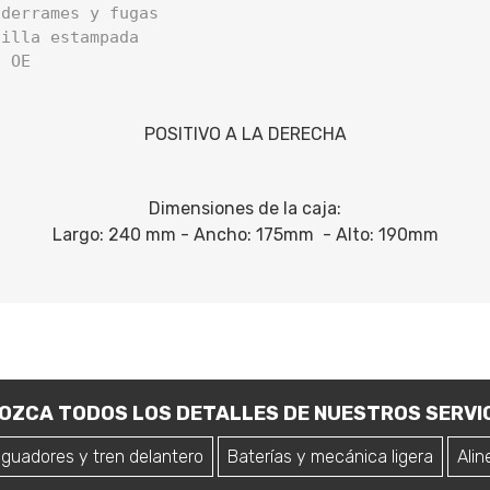
derrames y fugas

illa estampada

a OE
POSITIVO A LA DERECHA
Dimensiones de la caja:
Largo: 240 mm - Ancho: 175mm - Alto: 190mm
OZCA TODOS LOS DETALLES DE NUESTROS SERVIC
iguadores y tren delantero
Baterías y mecánica ligera
Alin