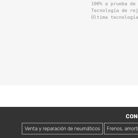
    100% a prueba de 
    Tecnología de rej
    Última tecnologí
CON
Venta y reparación de neumáticos
Frenos, amort