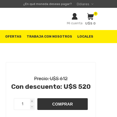
¿En qué moneda deseas pagar?
0
Mi cuenta
U$S 0
S
OFERTAS
TRABAJA CON NOSOTROS
LOCALES
Precio:
U$S 612
Con descuento:
U$S 520
i
h