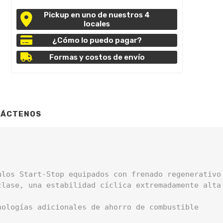
Pickup en uno de nuestros 4
locales
¿Cómo lo puedo pagar?
Formas y costos de envío
TÁCTENOS
ulos Start-Stop equipados con frenado regenerativo
lase, una estabilidad cíclica extremadamente alta 
ologías adicionales de ahorro de combustible
