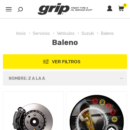
0
Inicio
Servicios
Vehículos
Suzuki
Baleno
Baleno
VER FILTROS