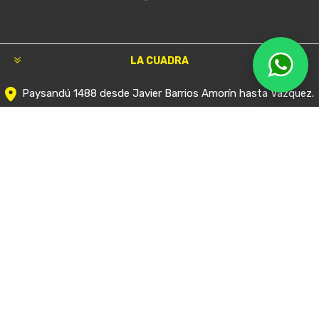
LA CUADRA
Paysandú 1488 desde Javier Barrios Amorín hasta Vázquez.
(+598) 2401 6616
(+598) 098 994 350
Lunes a Viernes de 9.00 a 18.00 – Sáb. de 9 a 12.30
CUAREIM
Cuareim 1943 y Nicaragua
(+598) 2924 90 20
(+598) 091 418 637
Lunes a Viernes de 9.00 a 12.30 y 13.30 a 18.00