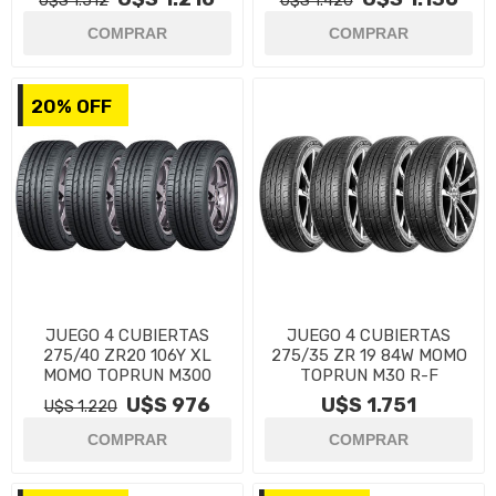
U$S 1.512
U$S 1.420
20% OFF
JUEGO 4 CUBIERTAS
JUEGO 4 CUBIERTAS
275/40 ZR20 106Y XL
275/35 ZR 19 84W MOMO
MOMO TOPRUN M300
TOPRUN M30 R-F
U$S 976
U$S 1.751
U$S 1.220