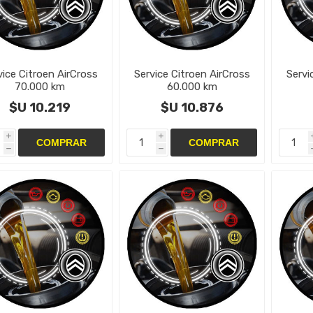
vice Citroen AirCross
Service Citroen AirCross
Servi
70.000 km
60.000 km
$U 10.219
$U 10.876
i
i
h
h