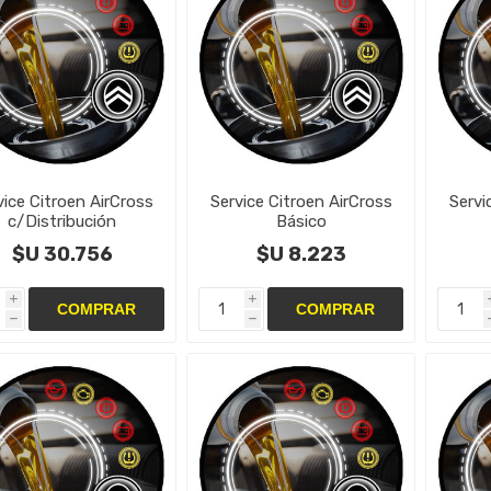
vice Citroen AirCross
Service Citroen AirCross
Servi
c/Distribución
Básico
$U 30.756
$U 8.223
i
i
h
h