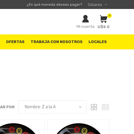
¿En qué moneda deseas pagar?
0
Mi cuenta
U$S 0
S
OFERTAS
TRABAJA CON NOSOTROS
LOCALES
AR POR