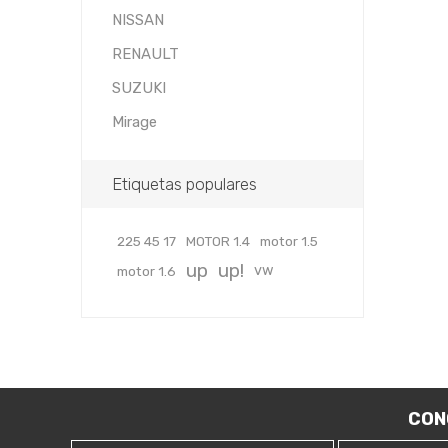
NISSAN
RENAULT
SUZUKI
Mirage
Etiquetas populares
225 45 17
MOTOR 1.4
motor 1.5
up
up!
vw
motor 1.6
CON