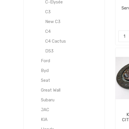
C-Elysée
Ser
C3
New C3
C4
C4 Cactus
DS3
Ford
Byd
Seat
Great Wall
Subaru
JAC
K
KIA
CI
V