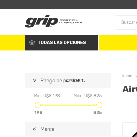
TODAS LAS OPCIONES
Inicio
Rango de precios
LIMPIAR TODO
Ai
Min.:
U$S 198
Máx.:
U$S 825
198
825
Marca