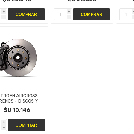
i
i
h
h
ITROEN AIRCROSS
RENOS - DISCOS Y
PASTILLAS
$U 10.146
i
h