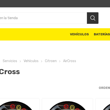
VEHÍCULOS
BATERÍA
Servicios
Vehículos
Citroen
AirCross
rCross
ORDEN