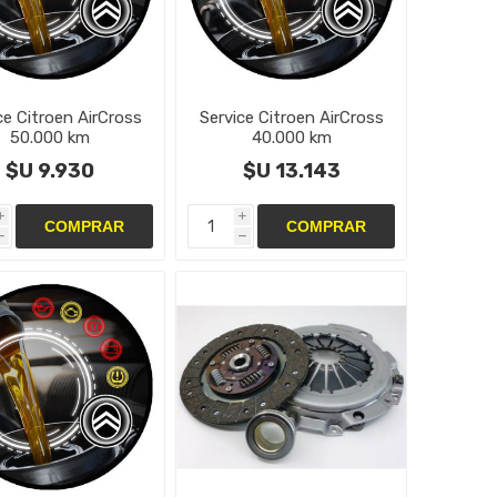
ce Citroen AirCross
Service Citroen AirCross
50.000 km
40.000 km
$U 9.930
$U 13.143
i
i
h
h