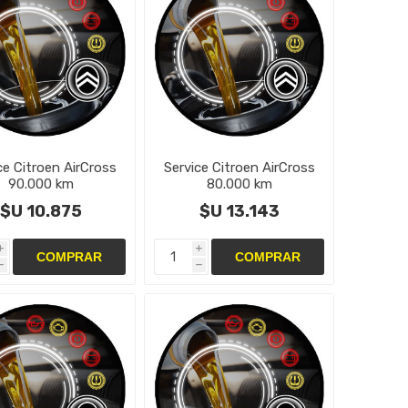
ce Citroen AirCross
Service Citroen AirCross
90.000 km
80.000 km
$U 10.875
$U 13.143
i
i
h
h