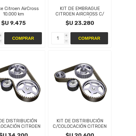
ce Citroen AirCross
KIT DE EMBRAGUE
10.000 km
CITROEN AIRCROSS C/
COLOCACIÓN
$U 9.475
$U 23.280
i
i
h
h
 DE DISTRIBUCIÓN
KIT DE DISTRIBUCIÓN
LOCACIÓN CITROEN
C/COLOCACIÓN CITROEN
 AIRCROSS 1.2cc
AIRCROSS
$U 34.200
$U 20.600