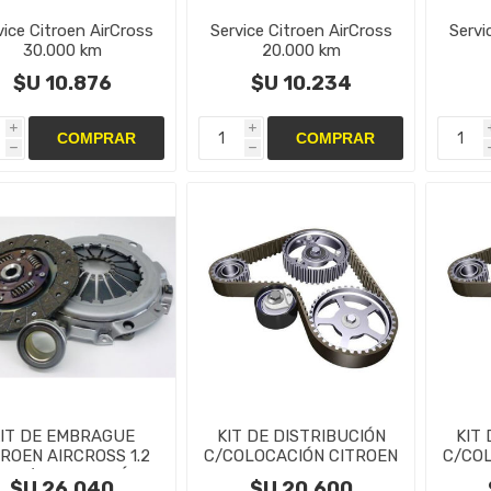
vice Citroen AirCross
Service Citroen AirCross
Servi
30.000 km
20.000 km
$U 10.876
$U 10.234
i
i
h
h
IT DE EMBRAGUE
KIT DE DISTRIBUCIÓN
KIT
TROEN AIRCROSS 1.2
C/COLOCACIÓN CITROEN
C/CO
TI C/ COLOCACIÓN
C3 AIRCROSS 1.5 cc
C3
$U 26.040
$U 20.600