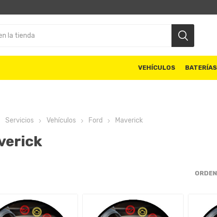
VEHÍCULOS
BATERÍA
Servicios
Vehículos
Ford
Maverick
verick
ORDEN