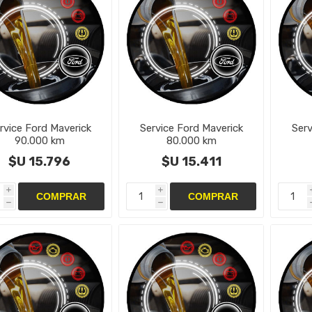
rvice Ford Maverick
Service Ford Maverick
Serv
90.000 km
80.000 km
$U 15.796
$U 15.411
i
i
h
h