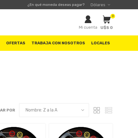
¿En qué moneda deseas pagar?
0
Mi cuenta
U$S 0
S
OFERTAS
TRABAJA CON NOSOTROS
LOCALES
AR POR