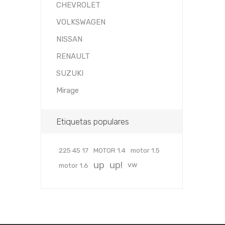
CHEVROLET
VOLKSWAGEN
NISSAN
RENAULT
SUZUKI
Mirage
Etiquetas populares
225 45 17
MOTOR 1.4
motor 1.5
up
up!
vw
motor 1.6