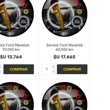
ice Ford Maverick
Service Ford Maverick
70.000 km
60.000 km
$U 13.764
$U 17.665
i
i
h
h