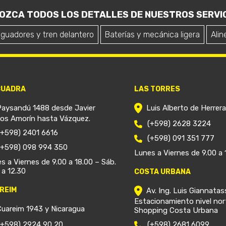
OZCA TODOS LOS DETALLES DE NUESTROS SERVIC
iguadores y tren delantero
Baterías y mecánica ligera
Alin
CUADRA
LAS TORRES
Paysandú 1488 desde Javier
Luis Alberto de Herrer
ios Amorín hasta Vázquez.
(+598) 2628 3224
(+598) 2401 6616
(+598) 091 351 777
(+598) 098 994 350
Lunes a Viernes de 9.00 a 
s a Viernes de 9.00 a 18.00 – Sáb.
 a 12.30
COSTA URBANA
REIM
Av. Ing. Luis Giannatas
Estacionamiento nivel nor
Cuareim 1943 y Nicaragua
Shopping Costa Urbana
(+598) 2924 90 20
(+598) 2681 6099