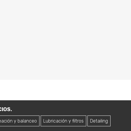
IOS.
eación y balanceo
Lubricación y filtros
Detailing