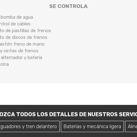
SE CONTROLA
e bomba de agua
ntrol de cables
o de pastillas de frenos
to de discos de frenos
 bastón freno de mano
y cintas de frenos
 alternador y batería
ocina
OZCA TODOS LOS DETALLES DE NUESTROS SERVIC
iguadores y tren delantero
Baterías y mecánica ligera
Alin