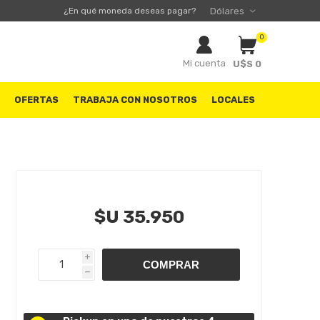
¿En qué moneda deseas pagar?
0
Mi cuenta
U$S 0
S
OFERTAS
TRABAJA CON NOSOTROS
LOCALES
$U 35.950
i
h