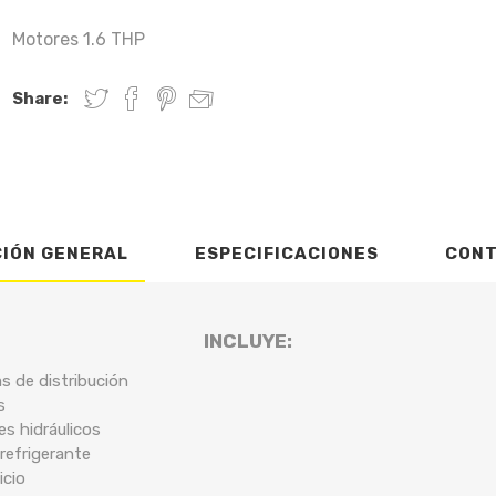
Motores 1.6 THP
Share:
CIÓN GENERAL
ESPECIFICACIONES
CON
INCLUYE:
s de distribución
s
es hidráulicos
 refrigerante
icio