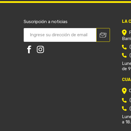
Suscripción a noticias
LA 
Barr
Lune
de 9
CUA
Lune
a 18