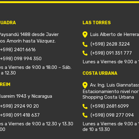
CUADRA
LAS TORRES
Paysandú 1488 desde Javier
Luis Alberto de Herrer
ios Amorín hasta Vázquez.
(+598) 2628 3224
(+598) 2401 6616
(+598) 091 351 777
(+598) 098 994 350
Lunes a Viernes de 9.00 a 
s a Viernes de 9.00 a 18.00 – Sáb.
 a 12.30
COSTA URBANA
REIM
Av. Ing. Luis Giannatas
Estacionamiento nivel nor
Cuareim 1943 y Nicaragua
Shopping Costa Urbana
(+598) 2924 90 20
(+598) 2681 6099
(+598) 091 418 637
(+598) 098 277 094
s a Viernes de 9.00 a 12.30 y 13.30
Lunes a Viernes de 9.00 a 
.00
de 10 a 13:30