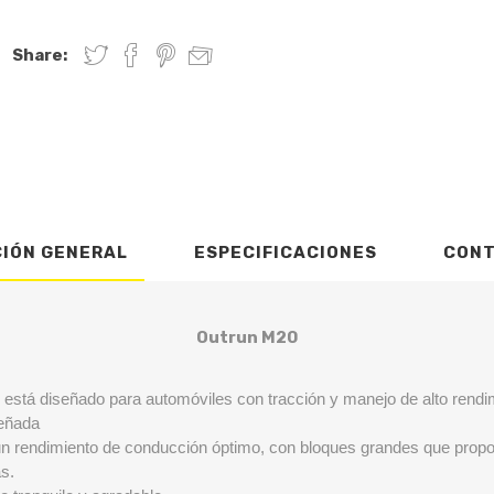
Share:
CIÓN GENERAL
ESPECIFICACIONES
CON
Outrun M20
 diseñado para automóviles con tracción y manejo de alto rendi
señada
un rendimiento de conducción óptimo, con bloques grandes que prop
as.