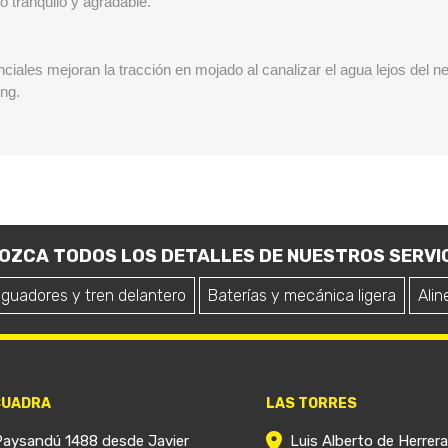
 tranquilo y agradable.
ciales mejoran la tracción en mojado al canalizar el agua lejos del 
ing.
OZCA TODOS LOS DETALLES DE NUESTROS SERVIC
iguadores y tren delantero
Baterías y mecánica ligera
Alin
CUADRA
LAS TORRES
Paysandú 1488 desde Javier
Luis Alberto de Herrer