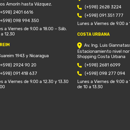
ios Amorín hasta Vázquez.
(+598) 2628 3224
(+598) 2401 6616
(+598) 091 351 777
(+598) 098 994 350
Lunes a Viernes de 9.00 a 
s a Viernes de 9.00 a 18.00 – Sáb.
 a 12.30
COSTA URBANA
REIM
Av. Ing. Luis Giannatas
Estacionamiento nivel nor
Cuareim 1943 y Nicaragua
Shopping Costa Urbana
(+598) 2924 90 20
(+598) 2681 6099
(+598) 091 418 637
(+598) 098 277 094
s a Viernes de 9.00 a 12.30 y 13.30
Lunes a Viernes de 9.00 a 
.00
de 10 a 13:30