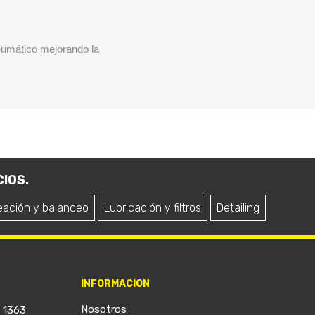
neumático mejorando la
IOS.
eación y balanceo
Lubricación y filtros
Detailing
INFORMACIÓN
Nosotros
a 1363