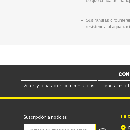
Lo que brinda un manejo
Sus ranuras circunferen
resistencia al aquaplan
CON
Venta y reparación de neumáticos
Frenos, amort
Suscripción a noticias
LA 