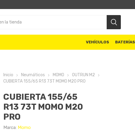
VEHÍCULOS
BATERÍA
Inicio
Neumáticos
MOMO
OUTRUN M2
CUBIERTA 155/65 R13 73T MOMO M20 PRO
CUBIERTA 155/65
R13 73T MOMO M20
PRO
Marca:
Momo