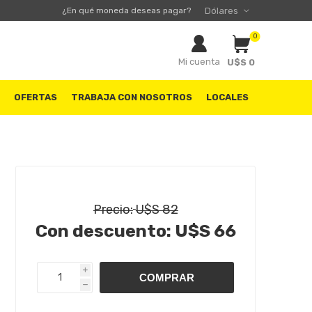
¿En qué moneda deseas pagar?
0
Mi cuenta
U$S 0
S
OFERTAS
TRABAJA CON NOSOTROS
LOCALES
Precio:
U$S 82
Con descuento:
U$S 66
i
h