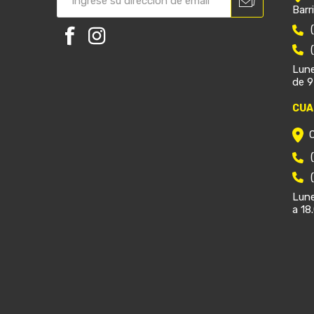
Barr
Lune
de 9
CUA
Lune
a 18