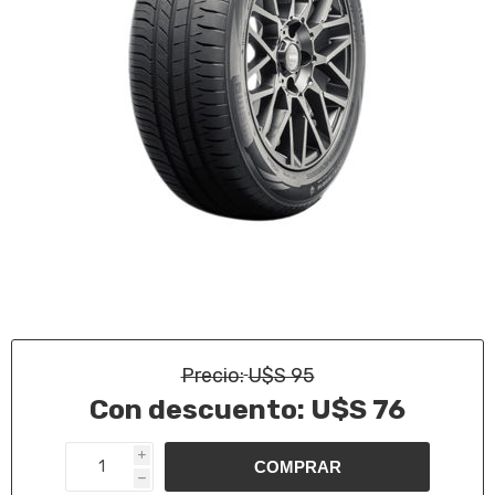
Precio:
U$S 95
Con descuento:
U$S 76
i
h