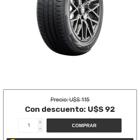
Precio:
U$S 115
Con descuento:
U$S 92
i
h