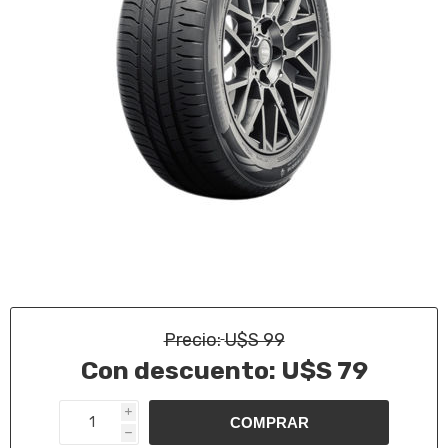
Precio:
U$S 99
Con descuento:
U$S 79
i
h