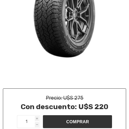
Precio:
U$S 275
Con descuento:
U$S 220
i
h