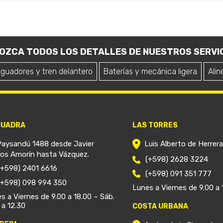
OZCA TODOS LOS DETALLES DE NUESTROS SERVIC
iguadores y tren delantero
Baterías y mecánica ligera
Alin
CUADRA
LAS TORRES
Paysandú 1488 desde Javier
Luis Alberto de Herrer
ios Amorín hasta Vázquez.
(+598) 2628 3224
(+598) 2401 6616
(+598) 091 351 777
(+598) 098 994 350
Lunes a Viernes de 9.00 a 
s a Viernes de 9.00 a 18.00 – Sáb.
 a 12.30
COSTA URBANA