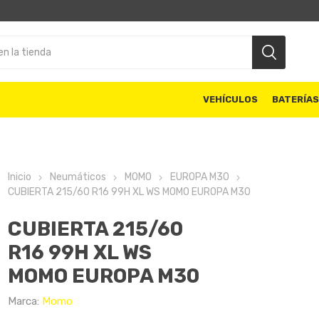
VEHÍCULOS
BATERÍA
Inicio
Neumáticos
MOMO
EUROPA M30
CUBIERTA 215/60 R16 99H XL WS MOMO EUROPA M30
CUBIERTA 215/60
R16 99H XL WS
MOMO EUROPA M30
Marca:
Momo