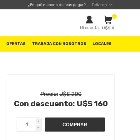
¿En qué moneda deseas pagar?
0
Mi cuenta
U$S 0
S
OFERTAS
TRABAJA CON NOSOTROS
LOCALES
Precio:
U$S 200
Con descuento:
U$S 160
i
h