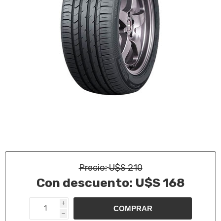
Precio:
U$S 210
Con descuento:
U$S 168
i
h