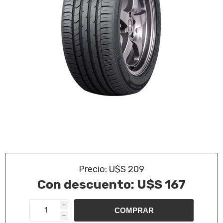
Precio:
U$S 209
Con descuento:
U$S 167
i
h