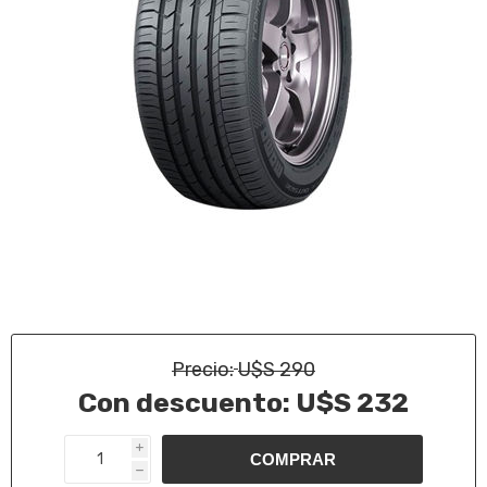
Precio:
U$S 290
Con descuento:
U$S 232
i
h