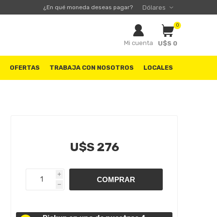
¿En qué moneda deseas pagar?
0
Mi cuenta
U$S 0
S
OFERTAS
TRABAJA CON NOSOTROS
LOCALES
U$S 276
i
h