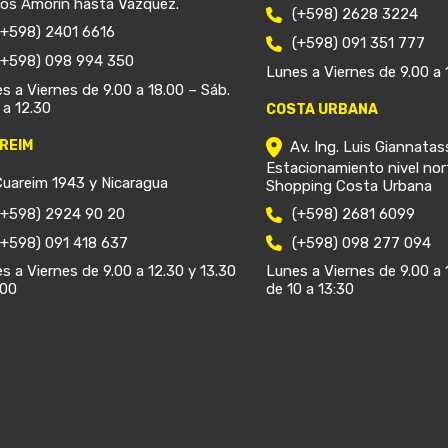
ios Amorín hasta Vázquez.
(+598) 2628 3224
(+598) 2401 6616
(+598) 091 351 777
(+598) 098 994 350
Lunes a Viernes de 9.00 a 
s a Viernes de 9.00 a 18.00 – Sáb.
 a 12.30
COSTA URBANA
REIM
Av. Ing. Luis Giannatas
Estacionamiento nivel nor
Cuareim 1943 y Nicaragua
Shopping Costa Urbana
(+598) 2924 90 20
(+598) 2681 6099
(+598) 091 418 637
(+598) 098 277 094
s a Viernes de 9.00 a 12.30 y 13.30
Lunes a Viernes de 9.00 a 
.00
de 10 a 13:30