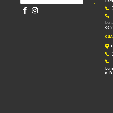
Barr
Lune
de 9
CUA
Lune
a 18