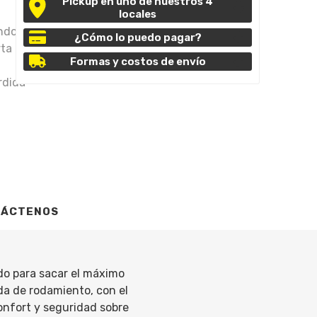
Pickup en uno de nuestros 4
locales
ndo
¿Cómo lo puedo pagar?
rta
Formas y costos de envío
rdida
TÁCTENOS
ado para sacar el máximo
da de rodamiento, con el
onfort y seguridad sobre