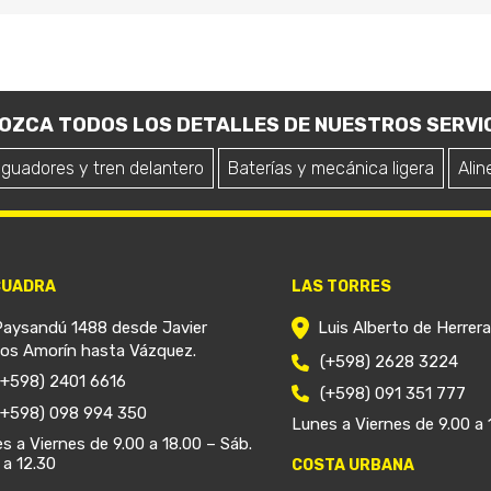
OZCA TODOS LOS DETALLES DE NUESTROS SERVIC
iguadores y tren delantero
Baterías y mecánica ligera
Alin
CUADRA
LAS TORRES
Paysandú 1488 desde Javier
Luis Alberto de Herrer
ios Amorín hasta Vázquez.
(+598) 2628 3224
(+598) 2401 6616
(+598) 091 351 777
(+598) 098 994 350
Lunes a Viernes de 9.00 a 
s a Viernes de 9.00 a 18.00 – Sáb.
 a 12.30
COSTA URBANA