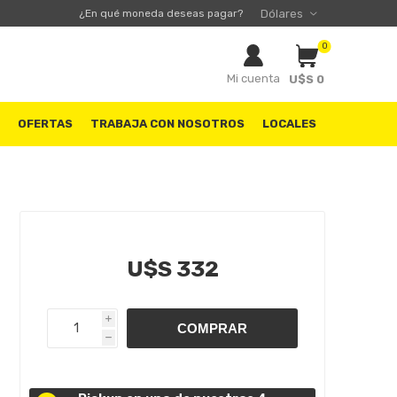
¿En qué moneda deseas pagar?
0
Mi cuenta
U$S 0
S
OFERTAS
TRABAJA CON NOSOTROS
LOCALES
U$S 332
i
h