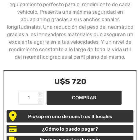
equipamiento perfecto para el rendimiento de cada
vehículo. Presenta una máxima seguridad en
aquaplaning gracias a sus anchos canales
longitudinales. Una reducción del peso del neumático
gracias a los innovadores materiales que aseguran un
excelente agarre en altas velocidades. Y un nivel de
rendimiento constante a lo largo de toda la vida útil
del neumático gracias al perfil plano del mismo.
U$S 720
i
h
Pickup en uno de nuestros 4 locales
¿Cómo lo puedo pagar?
Formas y costos de envío