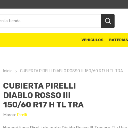
VEHÍCULOS
BATERÍA
Inicio
CUBIERTA PIRELLI DIABLO ROSSO III 150/60 R17 H TL TRA
CUBIERTA PIRELLI
DIABLO ROSSO III
150/60 R17 H TL TRA
Marca:
Pirelli
Neumáticos Pirelli de moto Diablo Rosso III Trasera TL: Uso