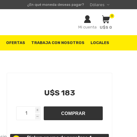
¿En qué moneda deseas pagar?
0
Mi cuenta
U$S 0
S
OFERTAS
TRABAJA CON NOSOTROS
LOCALES
U$S 183
i
h
 sin