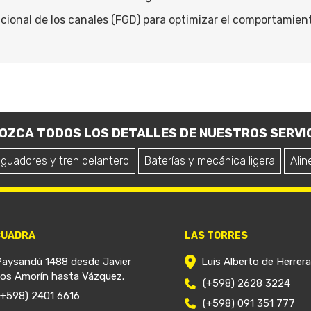
cional de los canales (FGD) para optimizar el comportamie
OZCA TODOS LOS DETALLES DE NUESTROS SERVIC
iguadores y tren delantero
Baterías y mecánica ligera
Alin
CUADRA
LAS TORRES
Paysandú 1488 desde Javier
Luis Alberto de Herrer
ios Amorín hasta Vázquez.
(+598) 2628 3224
(+598) 2401 6616
(+598) 091 351 777