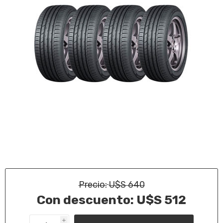
Precio:
U$S 640
Con descuento:
U$S 512
i