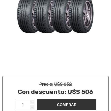
Precio:
U$S 632
Con descuento:
U$S 506
i
h