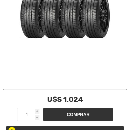
U$S 1.024
i
h